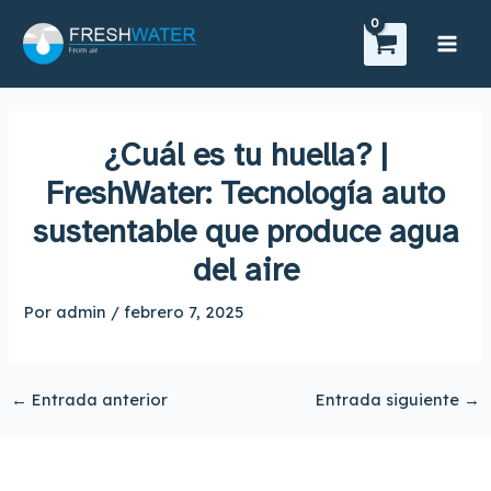
Ir
Main
al
Men
contenido
¿Cuál es tu huella? |
FreshWater: Tecnología auto
sustentable que produce agua
del aire
Por
admin
/
febrero 7, 2025
←
Entrada anterior
Entrada siguiente
→