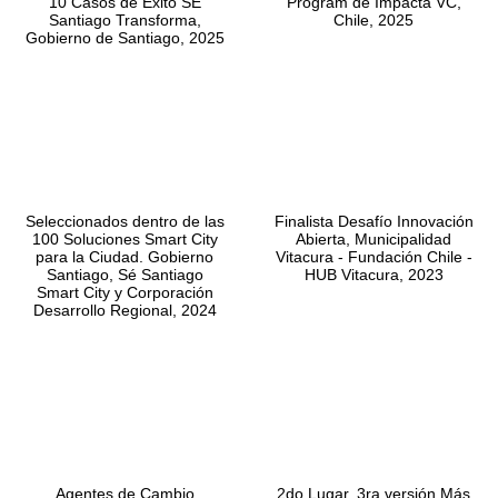
10 Casos de Exito SÉ
Program de Impacta VC,
Santiago Transforma,
Chile, 2025
Gobierno de Santiago, 2025
Seleccionados dentro de las
Finalista Desafío Innovación
100 Soluciones Smart City
Abierta, Municipalidad
para la Ciudad. Gobierno
Vitacura - Fundación Chile -
Santiago, Sé Santiago
HUB Vitacura, 2023
Smart City y Corporación
Desarrollo Regional, 2024
Agentes de Cambio
2do Lugar, 3ra versión Más