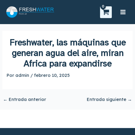
Ir
Main
al
Men
contenido
Freshwater, las máquinas que
generan agua del aire, miran
Africa para expandirse
Por
admin
/
febrero 10, 2025
←
Entrada anterior
Entrada siguiente
→