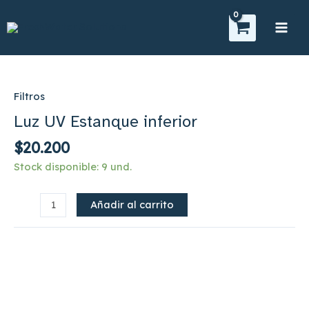
Ir
Main
al
Men
contenido
Luz
UV
Estanque
Filtros
inferior
Luz UV Estanque inferior
cantidad
$
20.200
Stock disponible: 9 und.
Añadir al carrito